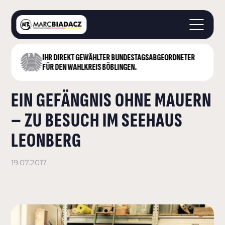
IHR DIREKT GEWÄHLTER BUNDESTAGS­ABGEORDNETER
STARTSEITE
FÜR DEN WAHLKREIS BÖBLINGEN.
ÜBER MICH
EIN GEFÄNGNIS OHNE MAUERN
LANDKREIS BÖBLINGEN
DEUTSCHER BUNDESTAG
– ZU BESUCH IM SEEHAUS
AKTUELLES
LEONBERG
KONTAKT
19.07.2017