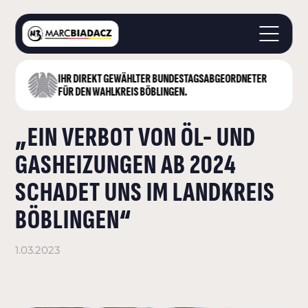
IHR DIREKT GEWÄHLTER BUNDESTAGS­ABGEORDNETER
STARTSEITE
FÜR DEN WAHLKREIS BÖBLINGEN.
ÜBER MICH
„EIN VERBOT VON ÖL- UND
LANDKREIS BÖBLINGEN
DEUTSCHER BUNDESTAG
GASHEIZUNGEN AB 2024
AKTUELLES
SCHADET UNS IM LANDKREIS
KONTAKT
BÖBLINGEN“
1.03.2023