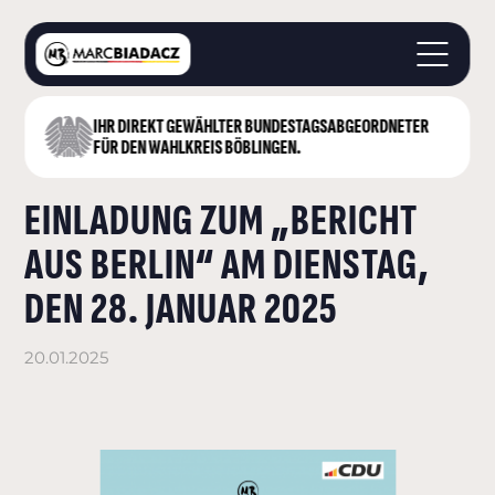
IHR DIREKT GEWÄHLTER BUNDESTAGS­ABGEORDNETER
STARTSEITE
FÜR DEN WAHLKREIS BÖBLINGEN.
ÜBER MICH
EINLADUNG ZUM „BERICHT
LANDKREIS BÖBLINGEN
DEUTSCHER BUNDESTAG
AUS BERLIN“ AM DIENSTAG,
AKTUELLES
DEN 28. JANUAR 2025
KONTAKT
20.01.2025