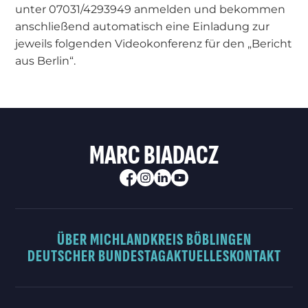
unter 07031/4293949 anmelden und bekommen
anschließend automatisch eine Einladung zur
jeweils folgenden Videokonferenz für den „Bericht
aus Berlin“.
MARC BIADACZ
ÜBER MICH
LANDKREIS BÖBLINGEN
DEUTSCHER BUNDESTAG
AKTUELLES
KONTAKT