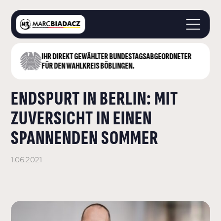
IHR DIREKT GEWÄHLTER BUNDESTAGS­ABGEORDNETER
STARTSEITE
FÜR DEN WAHLKREIS BÖBLINGEN.
ÜBER MICH
ENDSPURT IN BERLIN: MIT
LANDKREIS BÖBLINGEN
DEUTSCHER BUNDESTAG
ZUVERSICHT IN EINEN
AKTUELLES
SPANNENDEN SOMMER
KONTAKT
1.06.2021