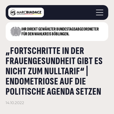
IHR DIREKT GEWÄHLTER BUNDESTAGS­ABGEORDNETER
STARTSEITE
FÜR DEN WAHLKREIS BÖBLINGEN.
ÜBER MICH
„FORTSCHRITTE IN DER
LANDKREIS BÖBLINGEN
DEUTSCHER BUNDESTAG
FRAUENGESUNDHEIT GIBT ES
AKTUELLES
NICHT ZUM NULLTARIF“ |
KONTAKT
ENDOMETRIOSE AUF DIE
POLITISCHE AGENDA SETZEN
14.10.2022