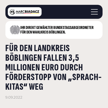
IHR DIREKT GEWÄHLTER BUNDESTAGS­ABGEORDNETER
STARTSEITE
FÜR DEN WAHLKREIS BÖBLINGEN.
ÜBER MICH
FÜR DEN LANDKREIS
LANDKREIS BÖBLINGEN
DEUTSCHER BUNDESTAG
BÖBLINGEN FALLEN 3,5
AKTUELLES
MILLIONEN EURO DURCH
KONTAKT
FÖRDERSTOPP VON „SPRACH-
KITAS“ WEG
9.09.2022