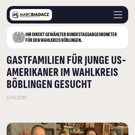
IHR DIREKT GEWÄHLTER BUNDESTAGS­ABGEORDNETER
STARTSEITE
FÜR DEN WAHLKREIS BÖBLINGEN.
ÜBER MICH
GASTFAMILIEN FÜR JUNGE US-
LANDKREIS BÖBLINGEN
DEUTSCHER BUNDESTAG
AMERIKANER IM WAHLKREIS
AKTUELLES
BÖBLINGEN GESUCHT
KONTAKT
6.05.2019