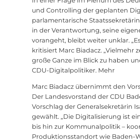
In einer Frage im Plenum des De
und Controlling der geplanten Dig
parlamentarische Staatssekretärin 
in der Verantwortung, seine eigen
vorangeht, bleibt weiter unklar. „
kritisiert Marc Biadacz. „Vielmehr
große Ganze im Blick zu haben und
CDU-Digitalpolitiker. Mehr
Marc Biadacz übernimmt den Vors
Der Landesvorstand der CDU Bad
Vorschlag der Generalsekretärin I
gewählt. „Die Digitalisierung ist 
bis hin zur Kommunalpolitik – koo
Produktionsstandort wie Baden-Wü