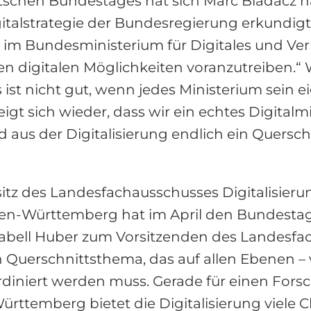
utschen Bundestages hat sich Marc Biadacz 
italstrategie der Bundesregierung erkundigt.
im Bundesministerium für Digitales und Verke
en digitalen Möglichkeiten voranzutreiben.“ 
Es ist nicht gut, wenn jedes Ministerium sein
 zeigt sich wieder, dass wir ein echtes Digita
 aus der Digitalisierung endlich ein Quersc
itz des Landesfachausschusses Digitalisie
en-Württemberg hat im April den Bundesta
sabell Huber zum Vorsitzenden des Landesfa
ein Querschnittsthema, das auf allen Ebenen 
rdiniert werden muss. Gerade für einen For
rttemberg bietet die Digitalisierung viele 