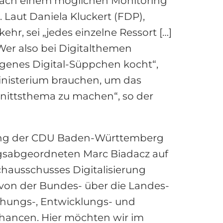
nach einem möglichen Monitoring
 Laut Daniela Kluckert (FDP),
hr, sei „jedes einzelne Ressort […]
Wer also bei Digitalthemen
 eigenes Digital-Süppchen kocht“,
lministerium brauchen, um das
hnittsthema zu machen“, so der
rung der CDU Baden-Württemberg
gsabgeordneten Marc Biadacz auf
chausschusses Digitalisierung
– von der Bundes- über die Landes-
schungs-, Entwicklungs- und
Chancen. Hier möchten wir im