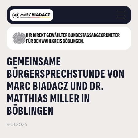
IHR DIREKT GEWÄHLTER BUNDESTAGS­ABGEORDNETER
STARTSEITE
FÜR DEN WAHLKREIS BÖBLINGEN.
ÜBER MICH
GEMEINSAME
LANDKREIS BÖBLINGEN
DEUTSCHER BUNDESTAG
BÜRGERSPRECHSTUNDE VON
AKTUELLES
MARC BIADACZ UND DR.
KONTAKT
MATTHIAS MILLER IN
BÖBLINGEN
9.01.2025