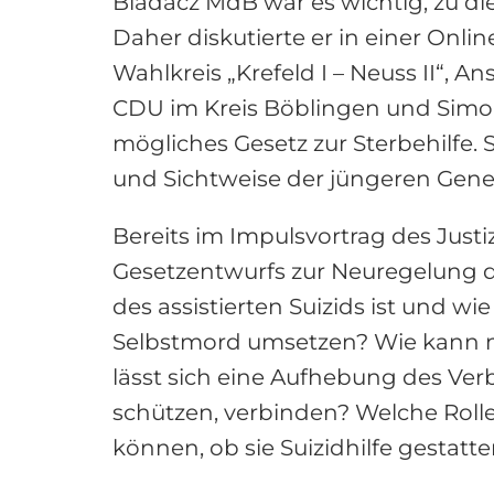
Biadacz MdB war es wichtig, zu di
Daher diskutierte er in einer O
Wahlkreis „Krefeld I – Neuss II“, 
CDU im Kreis Böblingen und Simo
mögliches Gesetz zur Sterbehilfe. 
und Sichtweise der jüngeren Gener
Bereits im Impulsvortrag des Justi
Gesetzentwurfs zur Neuregelung de
des assistierten Suizids ist und wie
Selbstmord umsetzen? Wie kann man
lässt sich eine Aufhebung des Verb
schützen, verbinden? Welche Rolle
können, ob sie Suizidhilfe gestatt