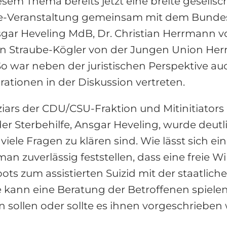
esem Thema bereits jetzt eine breite gesells
nline-Veranstaltung gemeinsam mit dem Bund
Ansgar Heveling MdB, Dr. Christian Herrmann 
n Straube-Kögler von der Jungen Union Her
So war neben der juristischen Perspektive au
ationen in der Diskussion vertreten.
ziars der CDU/CSU-Fraktion und Mitinitiators
r Sterbehilfe, Ansgar Heveling, wurde deutli
 viele Fragen zu klären sind. Wie lässt sich e
 zuverlässig feststellen, dass eine freie W
ots zum assistierten Suizid mit der staatlich
 kann eine Beratung der Betroffenen spielen
en sollen oder sollte es ihnen vorgeschriebe