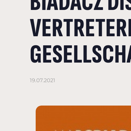
BIADACZ DI
VERTRETERN
GESELLSCHA
19.07.2021