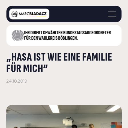
IHR DIREKT GEWÄHLTER BUNDESTAGS­ABGEORDNETER
STARTSEITE
FÜR DEN WAHLKREIS BÖBLINGEN.
ÜBER MICH
„HASA IST WIE EINE FAMILIE
LANDKREIS BÖBLINGEN
DEUTSCHER BUNDESTAG
FÜR MICH“
AKTUELLES
KONTAKT
24.10.2019