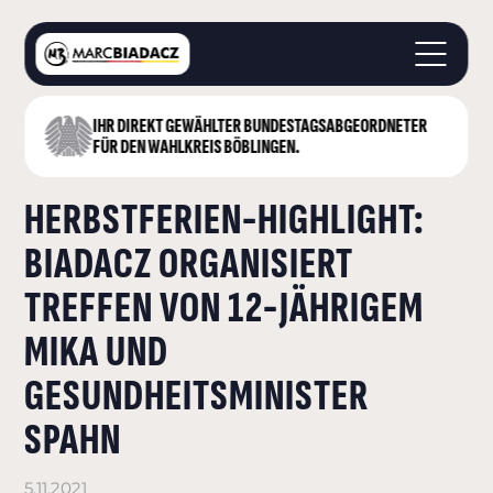
IHR DIREKT GEWÄHLTER BUNDESTAGS­ABGEORDNETER
STARTSEITE
FÜR DEN WAHLKREIS BÖBLINGEN.
ÜBER MICH
HERBSTFERIEN-HIGHLIGHT:
LANDKREIS BÖBLINGEN
DEUTSCHER BUNDESTAG
BIADACZ ORGANISIERT
AKTUELLES
TREFFEN VON 12-JÄHRIGEM
KONTAKT
MIKA UND
GESUNDHEITSMINISTER
SPAHN
5.11.2021