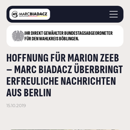
IHR DIREKT GEWÄHLTER BUNDESTAGS­ABGEORDNETER
STARTSEITE
FÜR DEN WAHLKREIS BÖBLINGEN.
ÜBER MICH
HOFFNUNG FÜR MARION ZEEB
LANDKREIS BÖBLINGEN
DEUTSCHER BUNDESTAG
– MARC BIADACZ ÜBERBRINGT
AKTUELLES
ERFREULICHE NACHRICHTEN
KONTAKT
AUS BERLIN
15.10.2019