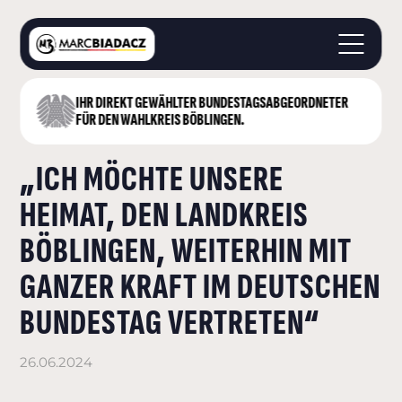
IHR DIREKT GEWÄHLTER BUNDESTAGS­ABGEORDNETER
STARTSEITE
FÜR DEN WAHLKREIS BÖBLINGEN.
ÜBER MICH
„ICH MÖCHTE UNSERE
LANDKREIS BÖBLINGEN
DEUTSCHER BUNDESTAG
HEIMAT, DEN LANDKREIS
AKTUELLES
BÖBLINGEN, WEITERHIN MIT
KONTAKT
GANZER KRAFT IM DEUTSCHEN
BUNDESTAG VERTRETEN“
26.06.2024