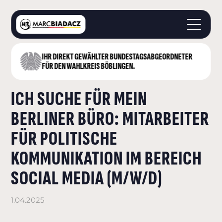
IHR DIREKT GEWÄHLTER BUNDESTAGS­ABGEORDNETER
STARTSEITE
FÜR DEN WAHLKREIS BÖBLINGEN.
ÜBER MICH
ICH SUCHE FÜR MEIN
LANDKREIS BÖBLINGEN
DEUTSCHER BUNDESTAG
BERLINER BÜRO: MITARBEITER
AKTUELLES
FÜR POLITISCHE
KONTAKT
KOMMUNIKATION IM BEREICH
SOCIAL MEDIA (M/W/D)
1.04.2025