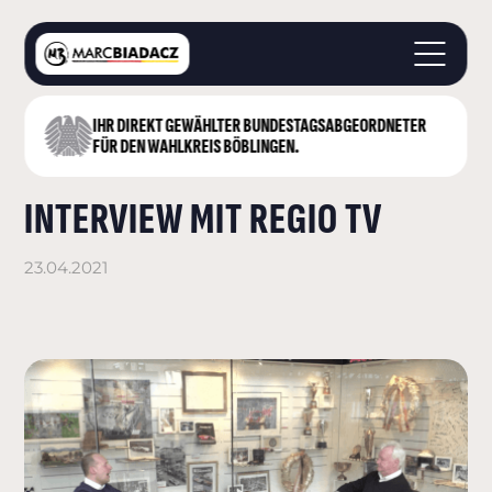
IHR DIREKT GEWÄHLTER BUNDESTAGS­ABGEORDNETER
STARTSEITE
FÜR DEN WAHLKREIS BÖBLINGEN.
ÜBER MICH
INTERVIEW MIT REGIO TV
LANDKREIS BÖBLINGEN
DEUTSCHER BUNDESTAG
AKTUELLES
23.04.2021
KONTAKT