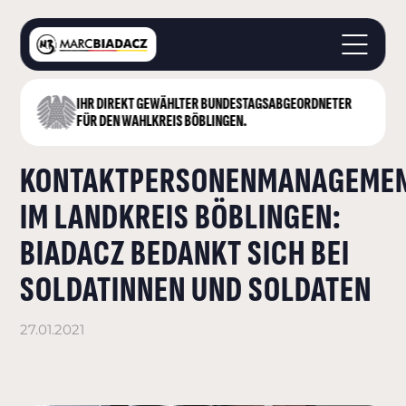
IHR DIREKT GEWÄHLTER BUNDESTAGS­ABGEORDNETER
STARTSEITE
FÜR DEN WAHLKREIS BÖBLINGEN.
ÜBER MICH
KONTAKTPERSONENMANAGEME
LANDKREIS BÖBLINGEN
DEUTSCHER BUNDESTAG
IM LANDKREIS BÖBLINGEN:
AKTUELLES
BIADACZ BEDANKT SICH BEI
KONTAKT
SOLDATINNEN UND SOLDATEN
27.01.2021