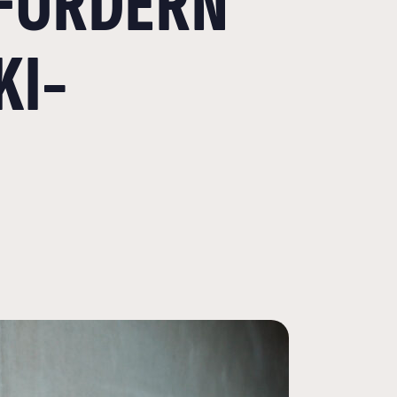
 FORDERN
KI-