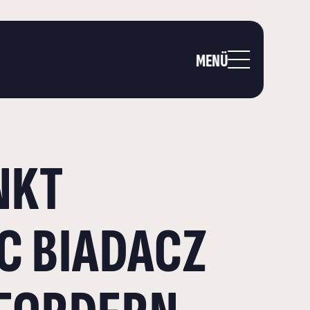
MENÜ
NKT
C BIADACZ