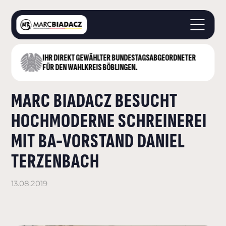
IHR DIREKT GEWÄHLTER BUNDESTAGS­ABGEORDNETER
STARTSEITE
FÜR DEN WAHLKREIS BÖBLINGEN.
ÜBER MICH
MARC BIADACZ BESUCHT
LANDKREIS BÖBLINGEN
DEUTSCHER BUNDESTAG
HOCHMODERNE SCHREINEREI
AKTUELLES
MIT BA-VORSTAND DANIEL
KONTAKT
TERZENBACH
13.08.2019