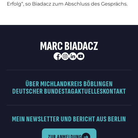
Erfolg“, so Biadacz zum Abschluss des Gesprächs.
MARC BIADACZ
ÜBER MICH
LANDKREIS BÖBLINGEN
DEUTSCHER BUNDESTAG
AKTUELLES
KONTAKT
MEIN NEWSLETTER UND BERICHT AUS BERLIN
ZUR ANMELDUNG