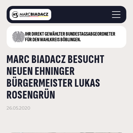
IHR DIREKT GEWÄHLTER BUNDESTAGS­ABGEORDNETER
STARTSEITE
FÜR DEN WAHLKREIS BÖBLINGEN.
ÜBER MICH
MARC BIADACZ BESUCHT
LANDKREIS BÖBLINGEN
DEUTSCHER BUNDESTAG
NEUEN EHNINGER
AKTUELLES
BÜRGERMEISTER LUKAS
KONTAKT
ROSENGRÜN
26.05.2020