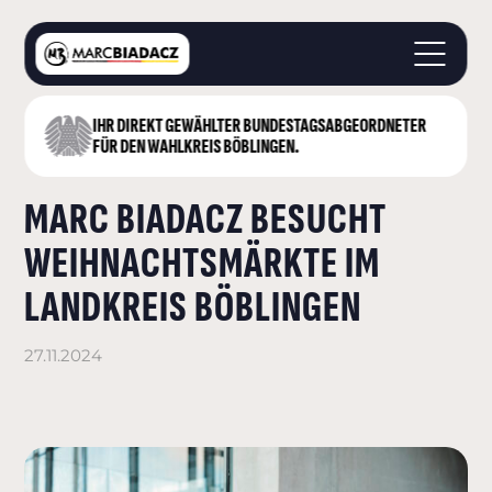
IHR DIREKT GEWÄHLTER BUNDESTAGS­ABGEORDNETER
STARTSEITE
FÜR DEN WAHLKREIS BÖBLINGEN.
ÜBER MICH
MARC BIADACZ BESUCHT
LANDKREIS BÖBLINGEN
DEUTSCHER BUNDESTAG
WEIHNACHTSMÄRKTE IM
AKTUELLES
LANDKREIS BÖBLINGEN
KONTAKT
27.11.2024