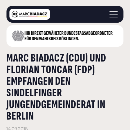
IHR DIREKT GEWÄHLTER BUNDESTAGS­ABGEORDNETER
STARTSEITE
FÜR DEN WAHLKREIS BÖBLINGEN.
ÜBER MICH
MARC BIADACZ (CDU) UND
LANDKREIS BÖBLINGEN
DEUTSCHER BUNDESTAG
FLORIAN TONCAR (FDP)
AKTUELLES
EMPFANGEN DEN
KONTAKT
SINDELFINGER
JUNGENDGEMEINDERAT IN
BERLIN
14.09.2018