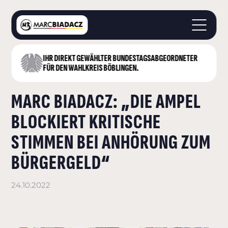
IHR DIREKT GEWÄHLTER BUNDESTAGS­ABGEORDNETER
STARTSEITE
FÜR DEN WAHLKREIS BÖBLINGEN.
ÜBER MICH
MARC BIADACZ: „DIE AMPEL
LANDKREIS BÖBLINGEN
DEUTSCHER BUNDESTAG
BLOCKIERT KRITISCHE
AKTUELLES
STIMMEN BEI ANHÖRUNG ZUM
KONTAKT
BÜRGERGELD“
24.10.2022