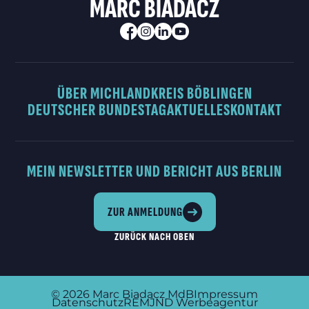
MARC BIADACZ
ÜBER MICH
LANDKREIS BÖBLINGEN
DEUTSCHER BUNDESTAG
AKTUELLES
KONTAKT
MEIN NEWSLETTER UND BERICHT AUS BERLIN
ZUR ANMELDUNG
ZURÜCK NACH OBEN
© 2026
Marc Biadacz MdB
Impressum
Datenschutz
REMJND Werbeagentur