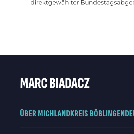
direktgewählter Bundestagsabgeord
MARC BIADACZ
ÜBER MICH
LANDKREIS BÖBLINGEN
DE