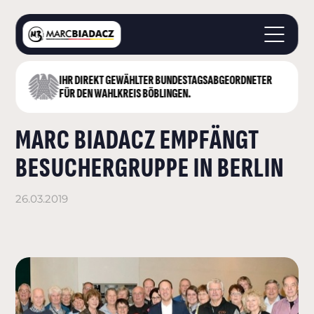
IHR DIREKT GEWÄHLTER BUNDESTAGS­ABGEORDNETER
STARTSEITE
FÜR DEN WAHLKREIS BÖBLINGEN.
ÜBER MICH
MARC BIADACZ EMPFÄNGT
LANDKREIS BÖBLINGEN
DEUTSCHER BUNDESTAG
BESUCHERGRUPPE IN BERLIN
AKTUELLES
KONTAKT
26.03.2019