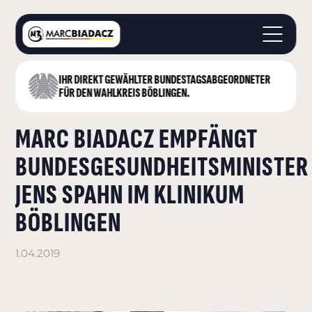
IHR DIREKT GEWÄHLTER BUNDESTAGS­ABGEORDNETER
STARTSEITE
FÜR DEN WAHLKREIS BÖBLINGEN.
ÜBER MICH
MARC BIADACZ EMPFÄNGT
LANDKREIS BÖBLINGEN
DEUTSCHER BUNDESTAG
BUNDESGESUNDHEITSMINISTER
AKTUELLES
JENS SPAHN IM KLINIKUM
KONTAKT
BÖBLINGEN
1.04.2019