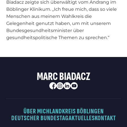
Biadacz zeigte sich überwältigt vom Andrang im
Böblinger Klinikum. „Ich freue mich, dass so viele
Menschen aus meinem Wahlkreis die
Gelegenheit genutzt haben, um mit unserem
Bundesgesundheitsminister über
gesundheitspolitische Themen zu sprechen.“
MARC BIADACZ
ÜBER MICH
LANDKREIS BÖBLINGEN
DEUTSCHER BUNDESTAG
AKTUELLES
KONTAKT