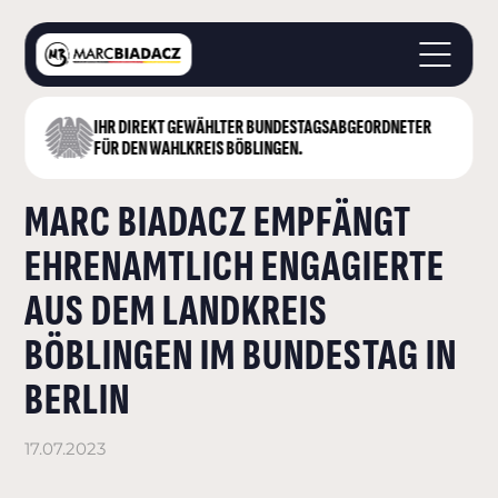
IHR DIREKT GEWÄHLTER BUNDESTAGS­ABGEORDNETER
STARTSEITE
FÜR DEN WAHLKREIS BÖBLINGEN.
ÜBER MICH
MARC BIADACZ EMPFÄNGT
LANDKREIS BÖBLINGEN
DEUTSCHER BUNDESTAG
EHRENAMTLICH ENGAGIERTE
AKTUELLES
AUS DEM LANDKREIS
KONTAKT
BÖBLINGEN IM BUNDESTAG IN
BERLIN
17.07.2023