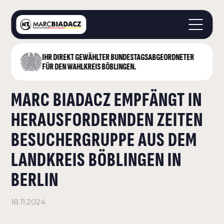
IHR DIREKT GEWÄHLTER BUNDESTAGS­ABGEORDNETER
STARTSEITE
FÜR DEN WAHLKREIS BÖBLINGEN.
ÜBER MICH
MARC BIADACZ EMPFÄNGT IN
LANDKREIS BÖBLINGEN
DEUTSCHER BUNDESTAG
HERAUSFORDERNDEN ZEITEN
AKTUELLES
BESUCHERGRUPPE AUS DEM
KONTAKT
LANDKREIS BÖBLINGEN IN
BERLIN
18.11.2024