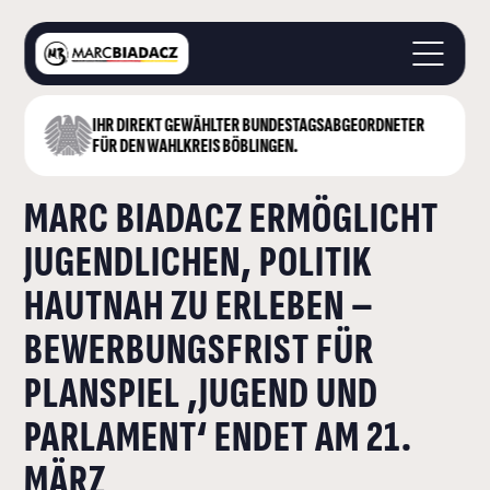
IHR DIREKT GEWÄHLTER BUNDESTAGS­ABGEORDNETER
STARTSEITE
FÜR DEN WAHLKREIS BÖBLINGEN.
ÜBER MICH
MARC BIADACZ ERMÖGLICHT
LANDKREIS BÖBLINGEN
DEUTSCHER BUNDESTAG
JUGENDLICHEN, POLITIK
AKTUELLES
HAUTNAH ZU ERLEBEN –
KONTAKT
BEWERBUNGSFRIST FÜR
PLANSPIEL ‚JUGEND UND
PARLAMENT‘ ENDET AM 21.
MÄRZ