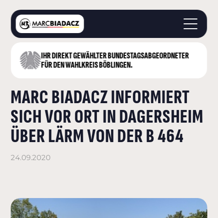
IHR DIREKT GEWÄHLTER BUNDESTAGS­ABGEORDNETER
STARTSEITE
FÜR DEN WAHLKREIS BÖBLINGEN.
ÜBER MICH
MARC BIADACZ INFORMIERT
LANDKREIS BÖBLINGEN
DEUTSCHER BUNDESTAG
SICH VOR ORT IN DAGERSHEIM
AKTUELLES
ÜBER LÄRM VON DER B 464
KONTAKT
24.09.2020