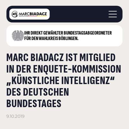
IHR DIREKT GEWÄHLTER BUNDESTAGS­ABGEORDNETER
STARTSEITE
FÜR DEN WAHLKREIS BÖBLINGEN.
ÜBER MICH
MARC BIADACZ IST MITGLIED
LANDKREIS BÖBLINGEN
DEUTSCHER BUNDESTAG
IN DER ENQUETE-KOMMISSION
AKTUELLES
„KÜNSTLICHE INTELLIGENZ“
KONTAKT
DES DEUTSCHEN
BUNDESTAGES
9.10.2019