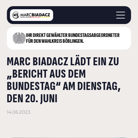
IHR DIREKT GEWÄHLTER BUNDESTAGS­ABGEORDNETER
STARTSEITE
FÜR DEN WAHLKREIS BÖBLINGEN.
ÜBER MICH
MARC BIADACZ LÄDT EIN ZU
LANDKREIS BÖBLINGEN
DEUTSCHER BUNDESTAG
„BERICHT AUS DEM
AKTUELLES
BUNDESTAG“ AM DIENSTAG,
KONTAKT
DEN 20. JUNI
14.06.2023