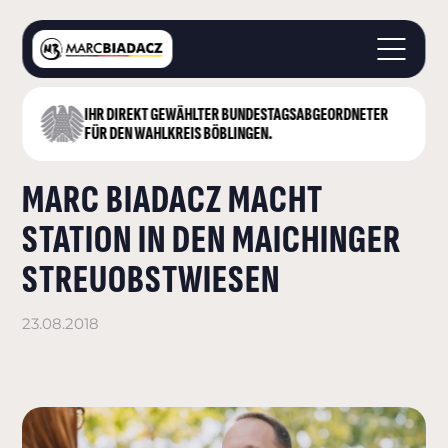
IHR DIREKT GEWÄHLTER BUNDESTAGS­ABGEORDNETER
STARTSEITE
FÜR DEN WAHLKREIS BÖBLINGEN.
ÜBER MICH
MARC BIADACZ MACHT
LANDKREIS BÖBLINGEN
DEUTSCHER BUNDESTAG
STATION IN DEN MAICHINGER
AKTUELLES
STREUOBSTWIESEN
KONTAKT
23.08.2018