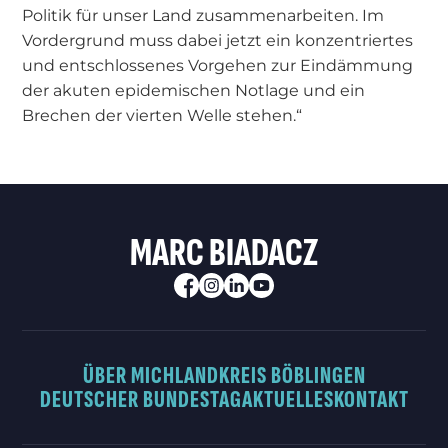
Politik für unser Land zusammenarbeiten. Im
Vordergrund muss dabei jetzt ein konzentriertes
und entschlossenes Vorgehen zur Eindämmung
der akuten epidemischen Notlage und ein
Brechen der vierten Welle stehen.“
MARC BIADACZ
ÜBER MICH
LANDKREIS BÖBLINGEN
DEUTSCHER BUNDESTAG
AKTUELLES
KONTAKT