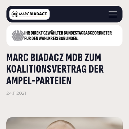
IHR DIREKT GEWÄHLTER BUNDESTAGS­ABGEORDNETER
STARTSEITE
FÜR DEN WAHLKREIS BÖBLINGEN.
ÜBER MICH
MARC BIADACZ MDB ZUM
LANDKREIS BÖBLINGEN
DEUTSCHER BUNDESTAG
KOALITIONSVERTRAG DER
AKTUELLES
AMPEL-PARTEIEN
KONTAKT
24.11.2021