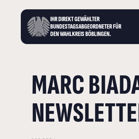
IHR DIREKT GEWÄHLTER
BUNDESTAGS­ABGEORDNETER FÜR
DEN WAHLKREIS BÖBLINGEN.
MARC BIADA
NEWSLETTE