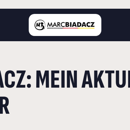
STARTSEITE
CZ: MEIN AKTU
ÜBER MICH
LANDKREIS BÖBLINGEN
DEUTSCHER BUNDESTAG
R
AKTUELLES
KONTAKT