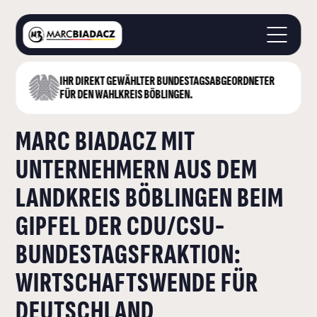
IHR DIREKT GEWÄHLTER BUNDESTAGS­ABGEORDNETER
STARTSEITE
FÜR DEN WAHLKREIS BÖBLINGEN.
ÜBER MICH
MARC BIADACZ MIT
LANDKREIS BÖBLINGEN
DEUTSCHER BUNDESTAG
UNTERNEHMERN AUS DEM
AKTUELLES
LANDKREIS BÖBLINGEN BEIM
KONTAKT
GIPFEL DER CDU/CSU-
BUNDESTAGSFRAKTION:
WIRTSCHAFTSWENDE FÜR
DEUTSCHLAND