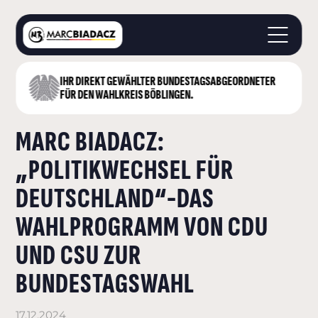
IHR DIREKT GEWÄHLTER BUNDESTAGS­ABGEORDNETER
STARTSEITE
FÜR DEN WAHLKREIS BÖBLINGEN.
ÜBER MICH
MARC BIADACZ:
LANDKREIS BÖBLINGEN
DEUTSCHER BUNDESTAG
„POLITIKWECHSEL FÜR
AKTUELLES
DEUTSCHLAND“-DAS
KONTAKT
WAHLPROGRAMM VON CDU
UND CSU ZUR
BUNDESTAGSWAHL
17.12.2024