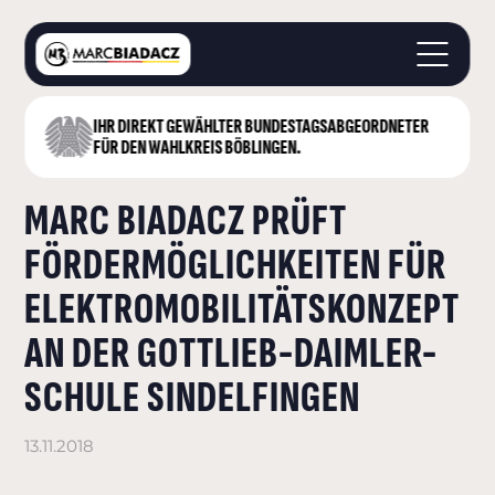
IHR DIREKT GEWÄHLTER BUNDESTAGS­ABGEORDNETER
STARTSEITE
FÜR DEN WAHLKREIS BÖBLINGEN.
ÜBER MICH
MARC BIADACZ PRÜFT
LANDKREIS BÖBLINGEN
DEUTSCHER BUNDESTAG
FÖRDERMÖGLICHKEITEN FÜR
AKTUELLES
ELEKTROMOBILITÄTSKONZEPT
KONTAKT
AN DER GOTTLIEB-DAIMLER-
SCHULE SINDELFINGEN
13.11.2018