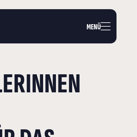
MENÜ
LERINNEN
E