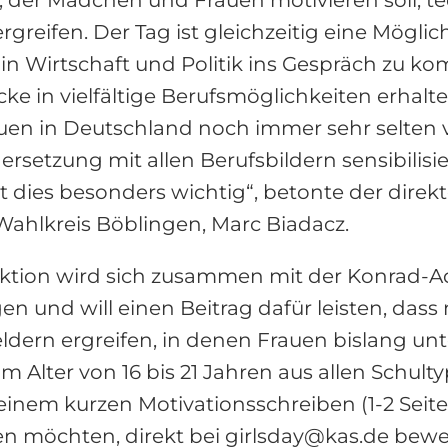
rgreifen. Der Tag ist gleichzeitig eine Mögli
n Wirtschaft und Politik ins Gespräch zu kom
e in vielfältige Berufsmöglichkeiten erhalte
uen in Deutschland noch immer sehr selten ve
dersetzung mit allen Berufsbildern sensibili
t dies besonders wichtig“, betonte der dire
ahlkreis Böblingen, Marc Biadacz.
tion wird sich zusammen mit der Konrad-Ade
n und will einen Beitrag dafür leisten, das
dern ergreifen, in denen Frauen bislang unte
Alter von 16 bis 21 Jahren aus allen Schultyp
nem kurzen Motivationsschreiben (1-2 Seiten)
en möchten, direkt bei girlsday@kas.de bewe