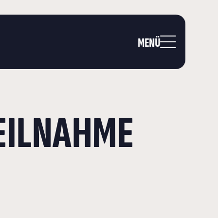
MENÜ
EILNAHME