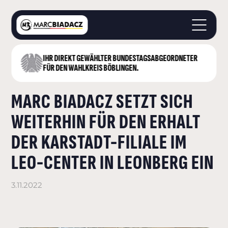
IHR DIREKT GEWÄHLTER BUNDESTAGS­ABGEORDNETER
STARTSEITE
FÜR DEN WAHLKREIS BÖBLINGEN.
ÜBER MICH
MARC BIADACZ SETZT SICH
LANDKREIS BÖBLINGEN
DEUTSCHER BUNDESTAG
WEITERHIN FÜR DEN ERHALT
AKTUELLES
DER KARSTADT-FILIALE IM
KONTAKT
LEO-CENTER IN LEONBERG EIN
3.11.2022