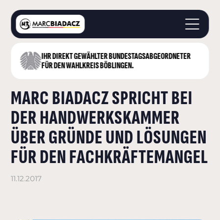
IHR DIREKT GEWÄHLTER BUNDESTAGS­ABGEORDNETER
STARTSEITE
FÜR DEN WAHLKREIS BÖBLINGEN.
ÜBER MICH
MARC BIADACZ SPRICHT BEI
LANDKREIS BÖBLINGEN
DEUTSCHER BUNDESTAG
DER HANDWERKSKAMMER
AKTUELLES
ÜBER GRÜNDE UND LÖSUNGEN
KONTAKT
FÜR DEN FACHKRÄFTEMANGEL
11.12.2017