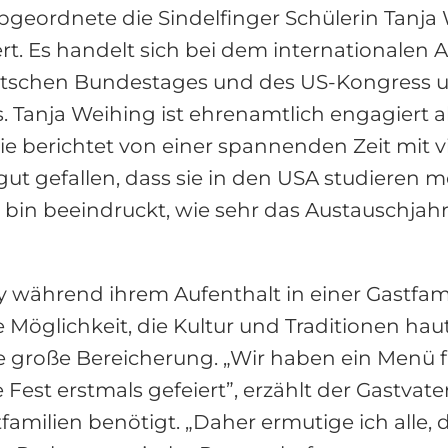
geordnete die Sindelfinger Schülerin Tanja W
rt. Es handelt sich bei dem internationale
chen Bundestages und des US-Kongress unt
 Tanja Weihing ist ehrenamtlich engagiert a
ie berichtet von einer spannenden Zeit mit 
o gut gefallen, dass sie in den USA studieren
in beeindruckt, wie sehr das Austauschjahr 
y während ihrem Aufenthalt in einer Gastfami
 Möglichkeit, die Kultur und Traditionen hau
ine große Bereicherung. „Wir haben ein Menü 
 Fest erstmals gefeiert”, erzählt der Gastvate
ilien benötigt. „Daher ermutige ich alle, d