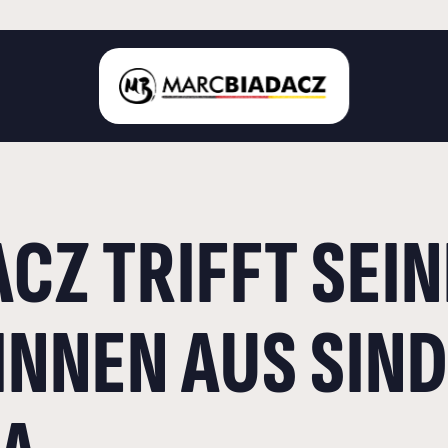
STARTSEITE
CZ TRIFFT SEIN
ÜBER MICH
LANDKREIS BÖBLINGEN
DEUTSCHER BUNDESTAG
INNEN AUS SIN
AKTUELLES
KONTAKT