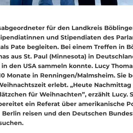
sabgeordneter für den Landkreis Böblinge
ipendiatinnen und Stipendiaten des Parl
s Pate begleiten. Bei einem Treffen in Bö
mas aus St. Paul (Minnesota) in Deutschl
g in den USA sammeln konnte. Lucy Thomas
 10 Monate in Renningen/Malmsheim. Sie b
 Weihnachtszeit erlebt. „Heute Nachmittag
tzchen für Weihnachten”, erzählt Lucy. Sie
eitet ein Referat über amerikanische Poli
Berlin reisen und den Deutschen Bundes
esuchen.