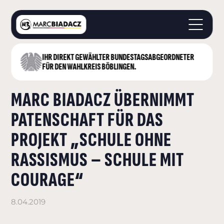
IHR DIREKT GEWÄHLTER BUNDESTAGS­ABGEORDNETER
STARTSEITE
FÜR DEN WAHLKREIS BÖBLINGEN.
ÜBER MICH
MARC BIADACZ ÜBERNIMMT
LANDKREIS BÖBLINGEN
DEUTSCHER BUNDESTAG
PATENSCHAFT FÜR DAS
AKTUELLES
PROJEKT „SCHULE OHNE
KONTAKT
RASSISMUS – SCHULE MIT
COURAGE“
8.04.2019