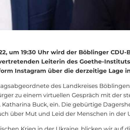
22, um 19:30 Uhr wird der Böblinger CD
rtretenden Leiterin des Goethe-Instituts 
form Instagram über die derzeitige Lage i
gsabgeordnete des Landkreises Böblingen, M
ger zu einem virtuellen Gespräch mit der ste
r. Katharina Buck, ein. Die gebürtige Dagersh
uch über Mut und Leid der Menschen in der U
schen Krieg in der Ukraine, blicken wir auf 