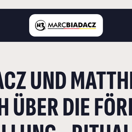
STARTSEITE
CZ UND MATTHI
ÜBER MICH
LANDKREIS BÖBLINGEN
DEUTSCHER BUNDESTAG
H ÜBER DIE FÖ
AKTUELLES
KONTAKT