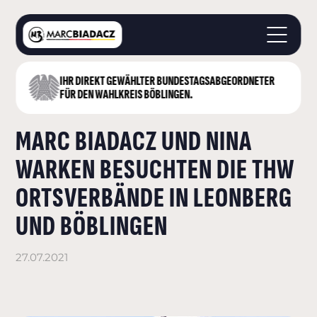
IHR DIREKT GEWÄHLTER BUNDESTAGS­ABGEORDNETER
STARTSEITE
FÜR DEN WAHLKREIS BÖBLINGEN.
ÜBER MICH
MARC BIADACZ UND NINA
LANDKREIS BÖBLINGEN
DEUTSCHER BUNDESTAG
WARKEN BESUCHTEN DIE THW
AKTUELLES
ORTSVERBÄNDE IN LEONBERG
KONTAKT
UND BÖBLINGEN
27.07.2021