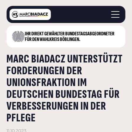
IHR DIREKT GEWÄHLTER BUNDESTAGS­ABGEORDNETER
STARTSEITE
FÜR DEN WAHLKREIS BÖBLINGEN.
ÜBER MICH
MARC BIADACZ UNTERSTÜTZT
LANDKREIS BÖBLINGEN
DEUTSCHER BUNDESTAG
FORDERUNGEN DER
AKTUELLES
UNIONSFRAKTION IM
KONTAKT
DEUTSCHEN BUNDESTAG FÜR
VERBESSERUNGEN IN DER
PFLEGE
11.10.2023