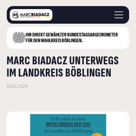
IHR DIREKT GEWÄHLTER BUNDESTAGS­ABGEORDNETER
STARTSEITE
FÜR DEN WAHLKREIS BÖBLINGEN.
ÜBER MICH
MARC BIADACZ UNTERWEGS
LANDKREIS BÖBLINGEN
DEUTSCHER BUNDESTAG
IM LANDKREIS BÖBLINGEN
AKTUELLES
KONTAKT
5.06.2024